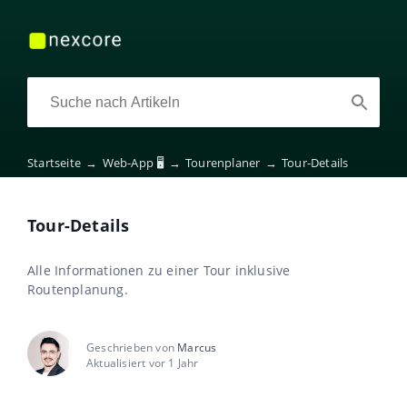
Startseite
→
Web-App 🖥️
→
Tourenplaner
→
Tour-Details
Tour-Details
Alle Informationen zu einer Tour inklusive
Routenplanung.
Geschrieben von
Marcus
Aktualisiert vor 1 Jahr