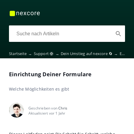
Startseite
→
Support 🛟
→
Dein Umstieg auf nexcore 🔄
→
Einrichtung Deiner Formulare
Einrichtung Deiner Formulare
Welche Möglichkeiten es gibt
Geschrieben von
Chris
Aktualisiert vor 1 Jahr