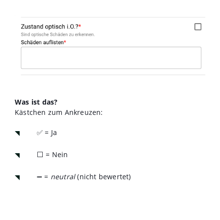
Was ist das?
Kästchen zum Ankreuzen:
✅ = Ja
⬜ = Nein
➖ =
neutral
(nicht bewertet)