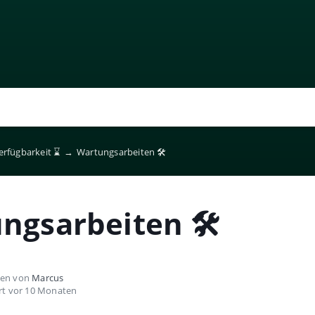
erfügbarkeit ⌛️
→
Wartungsarbeiten 🛠️
ngsarbeiten 🛠️
ben von
Marcus
ert vor 10 Monaten