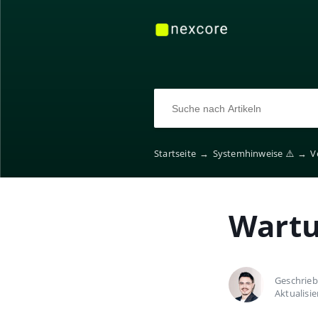
Startseite
→
Systemhinweise ⚠️
→
V
Wartu
Geschrie
Aktualisi