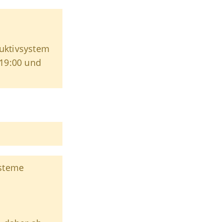
uktivsystem
 19:00 und
ysteme